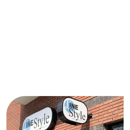
BLIJVEND RESULTAAT
In korte tijd zal je al snel resultaat zien en
wanneer je je eind doel bereikt hebt zal dit ook
blijvend zijn. Uiteraard geld wel dat je daarnaast
voldoende moet blijven gezond eten en bewegen.