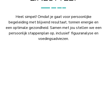
Heel simpel! Omdat je gaat voor persoonlijke
begeleiding met blijvend resultaat, tonnen energie en
een optimale gezondheid. Samen met jou stellen we een
persoonlijk stappenplan op, inclusief figuuranalyse en
voedingsadviezen.
PERSOONLIJKE BEGELEIDING
Na het bespreken van je wensen en de
figuuranalyse, maken we samen een plan van
aanpak. Onder persoonlijke begeleiding helpen we
je zo snel en effectief je kilo’s op de voor jouw
gewenste plekken kwijt te raken.