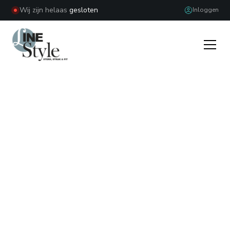
Wij zijn helaas
gesloten
Inloggen
WORD
STRAKKER
,
VOEL JE
STERKER
De enige studio in Noord-Nederland die infraroodtraining,
luchtdruktraining, EMS, SensoPro en persoonlijke
coaching combineert – voor herstel, kracht, hormonale
balans en blijvend resultaat.
Gratis proefles aanvragen