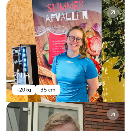
ANJA
-20kg
35 cm