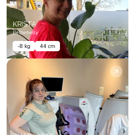
KRISTA
Betterbelly
-8 kg
44 cm