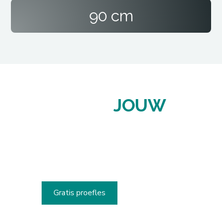
90 cm
START
JOUW
FITNESSREIS VANDAAG!
Schrijf je nu in voor een gratis proefles en ontdek onze
passie voor een natuurlijke, gezonde & fitte levensstijl.
Gratis proefles
Lid worden